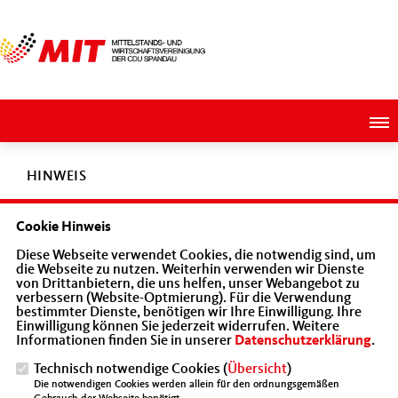
HINWEIS
Cookie Hinweis
Diese Seite ist derzeit nicht aktiv oder existiert in unserem
Diese Webseite verwendet Cookies, die notwendig sind, um
Angebot nicht.
die Webseite zu nutzen. Weiterhin verwenden wir Dienste
von Drittanbietern, die uns helfen, unser Webangebot zu
verbessern (Website-Optmierung). Für die Verwendung
bestimmter Dienste, benötigen wir Ihre Einwilligung. Ihre
Einwilligung können Sie jederzeit widerrufen. Weitere
Informationen finden Sie in unserer
Datenschutzerklärung
.
Stimme der Wirtschaft mit der sozialen Marktwirtschaft als
Technisch notwendige Cookies (
Übersicht
)
klares Leitbild
Die notwendigen Cookies werden allein für den ordnungsgemäßen