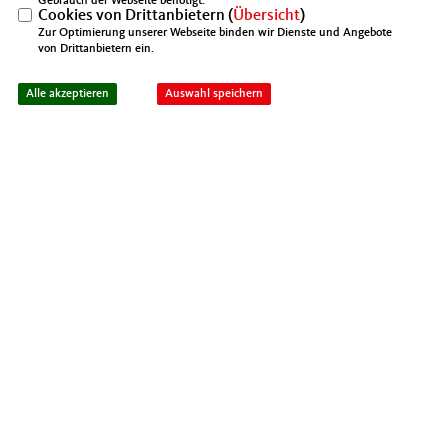
Gebrauch der Webseite benötigt.
Cookies von Drittanbietern (
Übersicht
)
Zur Optimierung unserer Webseite binden wir Dienste und Angebote
von Drittanbietern ein.
IMPRESSUM
DATENSCHUTZ
KONTAKT
Mittelstands- und Wirtschaftsunion Berlin
Alle akzeptieren
Auswahl speichern
Mittelstands- und Wirtschaftsunion (MIT)
@2026 MIT Kreisverband Spandau
Realisation: Sharkness Media GmbH
Alle Rechte vorbehalten.
& Co. KG