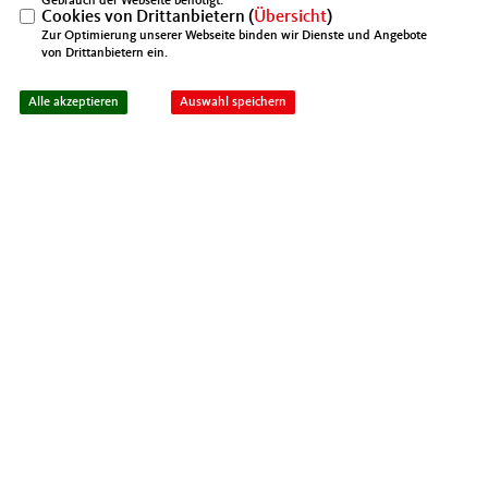
Gebrauch der Webseite benötigt.
Cookies von Drittanbietern (
Übersicht
)
Zur Optimierung unserer Webseite binden wir Dienste und Angebote
von Drittanbietern ein.
IMPRESSUM
DATENSCHUTZ
KONTAKT
Mittelstands- und Wirtschaftsunion Berlin
Alle akzeptieren
Auswahl speichern
Mittelstands- und Wirtschaftsunion (MIT)
@2026 MIT Kreisverband Spandau
Realisation: Sharkness Media GmbH
Alle Rechte vorbehalten.
& Co. KG