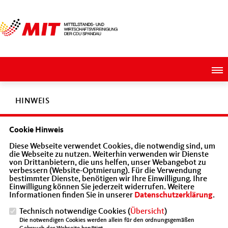
HINWEIS
Cookie Hinweis
Diese Seite ist derzeit nicht aktiv oder existiert in unserem
Diese Webseite verwendet Cookies, die notwendig sind, um
Angebot nicht.
die Webseite zu nutzen. Weiterhin verwenden wir Dienste
von Drittanbietern, die uns helfen, unser Webangebot zu
verbessern (Website-Optmierung). Für die Verwendung
bestimmter Dienste, benötigen wir Ihre Einwilligung. Ihre
Einwilligung können Sie jederzeit widerrufen. Weitere
Informationen finden Sie in unserer
Datenschutzerklärung
.
Stimme der Wirtschaft mit der sozialen Marktwirtschaft als
Technisch notwendige Cookies (
Übersicht
)
klares Leitbild
Die notwendigen Cookies werden allein für den ordnungsgemäßen