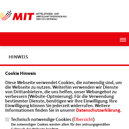
HINWEIS
Cookie Hinweis
Diese Seite ist derzeit nicht aktiv oder existiert in unserem
Diese Webseite verwendet Cookies, die notwendig sind, um
Angebot nicht.
die Webseite zu nutzen. Weiterhin verwenden wir Dienste
von Drittanbietern, die uns helfen, unser Webangebot zu
verbessern (Website-Optmierung). Für die Verwendung
bestimmter Dienste, benötigen wir Ihre Einwilligung. Ihre
Einwilligung können Sie jederzeit widerrufen. Weitere
Informationen finden Sie in unserer
Datenschutzerklärung
.
Stimme der Wirtschaft mit der sozialen Marktwirtschaft als
Technisch notwendige Cookies (
Übersicht
)
klares Leitbild
Die notwendigen Cookies werden allein für den ordnungsgemäßen