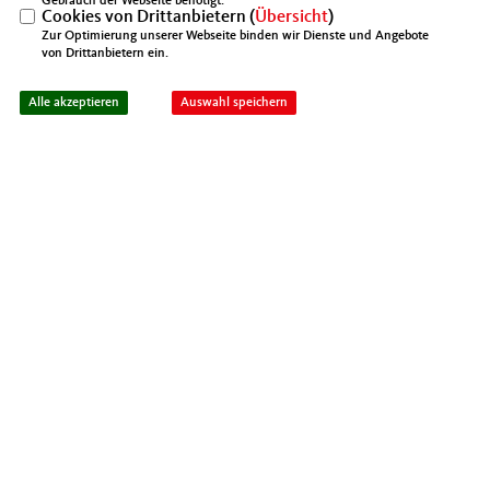
Gebrauch der Webseite benötigt.
Cookies von Drittanbietern (
Übersicht
)
Zur Optimierung unserer Webseite binden wir Dienste und Angebote
von Drittanbietern ein.
IMPRESSUM
DATENSCHUTZ
KONTAKT
Mittelstands- und Wirtschaftsunion Berlin
Alle akzeptieren
Auswahl speichern
Mittelstands- und Wirtschaftsunion (MIT)
@2026 MIT Kreisverband Spandau
Realisation: Sharkness Media GmbH
Alle Rechte vorbehalten.
& Co. KG