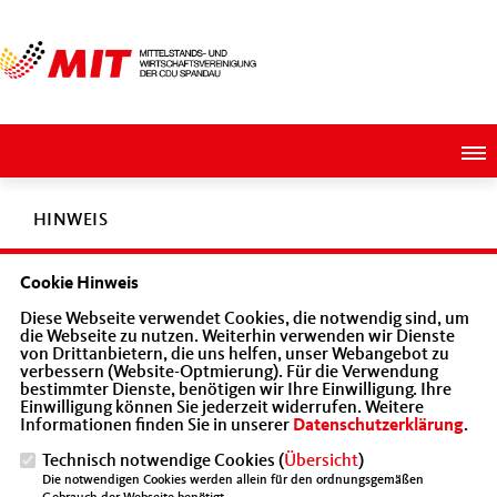
HINWEIS
Cookie Hinweis
Diese Seite ist derzeit nicht aktiv oder existiert in unserem
Diese Webseite verwendet Cookies, die notwendig sind, um
Angebot nicht.
die Webseite zu nutzen. Weiterhin verwenden wir Dienste
von Drittanbietern, die uns helfen, unser Webangebot zu
verbessern (Website-Optmierung). Für die Verwendung
bestimmter Dienste, benötigen wir Ihre Einwilligung. Ihre
Einwilligung können Sie jederzeit widerrufen. Weitere
Informationen finden Sie in unserer
Datenschutzerklärung
.
Stimme der Wirtschaft mit der sozialen Marktwirtschaft als
Technisch notwendige Cookies (
Übersicht
)
klares Leitbild
Die notwendigen Cookies werden allein für den ordnungsgemäßen