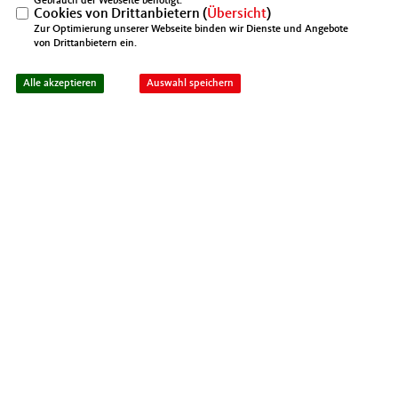
Gebrauch der Webseite benötigt.
Cookies von Drittanbietern (
Übersicht
)
Zur Optimierung unserer Webseite binden wir Dienste und Angebote
von Drittanbietern ein.
IMPRESSUM
DATENSCHUTZ
KONTAKT
Mittelstands- und Wirtschaftsunion Berlin
Alle akzeptieren
Auswahl speichern
Mittelstands- und Wirtschaftsunion (MIT)
@2026 MIT Kreisverband Spandau
Realisation: Sharkness Media GmbH
Alle Rechte vorbehalten.
& Co. KG