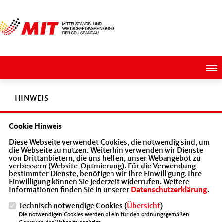
HINWEIS
Cookie Hinweis
Diese Seite ist derzeit nicht aktiv oder existiert in unserem
Diese Webseite verwendet Cookies, die notwendig sind, um
Angebot nicht.
die Webseite zu nutzen. Weiterhin verwenden wir Dienste
von Drittanbietern, die uns helfen, unser Webangebot zu
verbessern (Website-Optmierung). Für die Verwendung
bestimmter Dienste, benötigen wir Ihre Einwilligung. Ihre
Einwilligung können Sie jederzeit widerrufen. Weitere
Informationen finden Sie in unserer
Datenschutzerklärung
.
Stimme der Wirtschaft mit der sozialen Marktwirtschaft als
Technisch notwendige Cookies (
Übersicht
)
klares Leitbild
Die notwendigen Cookies werden allein für den ordnungsgemäßen