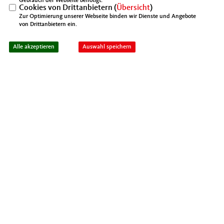
Gebrauch der Webseite benötigt.
Cookies von Drittanbietern (
Übersicht
)
Zur Optimierung unserer Webseite binden wir Dienste und Angebote
von Drittanbietern ein.
IMPRESSUM
DATENSCHUTZ
KONTAKT
Mittelstands- und Wirtschaftsunion Berlin
Alle akzeptieren
Auswahl speichern
Mittelstands- und Wirtschaftsunion (MIT)
@2026 MIT Kreisverband Spandau
Realisation: Sharkness Media GmbH
Alle Rechte vorbehalten.
& Co. KG